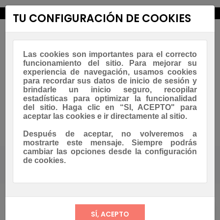
new_releases
TU CONFIGURACIÓN DE COOKIES
Las cookies son importantes para el correcto
funcionamiento del sitio. Para mejorar su
experiencia de navegación, usamos cookies
para recordar sus datos de inicio de sesión y
brindarle un inicio seguro, recopilar
estadísticas para optimizar la funcionalidad
Navegación
☰
del sitio. Haga clic en “SI, ACEPTO" para
0
de
aceptar las cookies e ir directamente al sitio.
palanca
Asesoramiento Whatsapp
Después de aceptar, no volveremos a
mostrarte este mensaje. Siempre podrás
cambiar las opciones desde la configuración
de cookies.
Tienda
ACCESORIOS
CREPS Y GOFRES