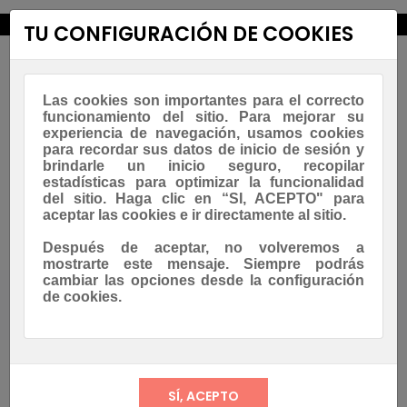
new_releases
TU CONFIGURACIÓN DE COOKIES
Las cookies son importantes para el correcto
funcionamiento del sitio. Para mejorar su
experiencia de navegación, usamos cookies
para recordar sus datos de inicio de sesión y
brindarle un inicio seguro, recopilar
estadísticas para optimizar la funcionalidad
Navegación
☰
del sitio. Haga clic en “SI, ACEPTO" para
0
de
aceptar las cookies e ir directamente al sitio.
palanca
Asesoramiento Whatsapp
Después de aceptar, no volveremos a
mostrarte este mensaje. Siempre podrás
cambiar las opciones desde la configuración
de cookies.
Tienda
Productos
Productos