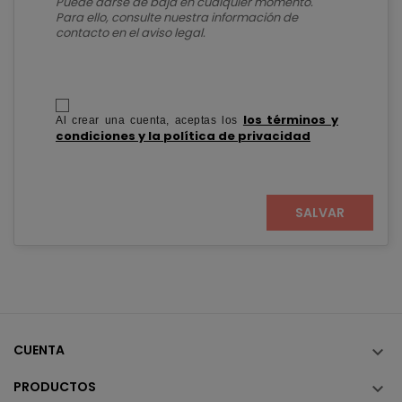
Puede darse de baja en cualquier momento.
Para ello, consulte nuestra información de
contacto en el aviso legal.
los términos y
Al crear una cuenta, aceptas los
condiciones y la política de privacidad
SALVAR
CUENTA

PRODUCTOS
