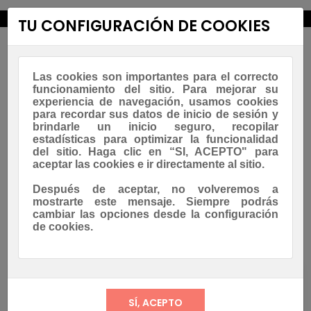
new_releases
TU CONFIGURACIÓN DE COOKIES
Las cookies son importantes para el correcto
funcionamiento del sitio. Para mejorar su
experiencia de navegación, usamos cookies
para recordar sus datos de inicio de sesión y
brindarle un inicio seguro, recopilar
estadísticas para optimizar la funcionalidad
Navegación
☰
del sitio. Haga clic en “SI, ACEPTO" para
0
de
aceptar las cookies e ir directamente al sitio.
palanca
Asesoramiento Whatsapp
Después de aceptar, no volveremos a
mostrarte este mensaje. Siempre podrás
cambiar las opciones desde la configuración
Crea una cuenta
de cookies.
¿Ya tienes una cuenta?
Entrar en su lugar!
Nombre