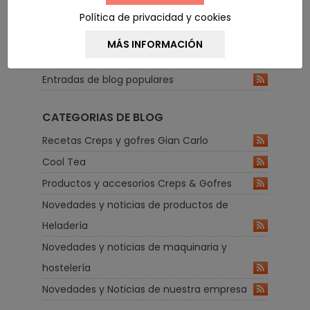
Política de privacidad y cookies
RSS FEED
Últimas entradas del blog
Entradas de blog populares
CATEGORIAS DE BLOG
Recetas Creps y gofres Gian Carlo
Cool Tea
Productos y accesorios Creps & Gofres
Novedades y noticias de productos de
Heladería
Novedades y noticias de maquinaria y
hostelería
Novedades y Noticias de nuestra empresa