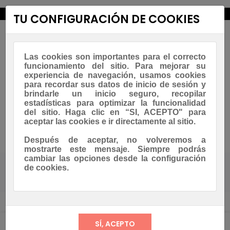
new_releases
TU CONFIGURACIÓN DE COOKIES
Las cookies son importantes para el correcto
funcionamiento del sitio. Para mejorar su
experiencia de navegación, usamos cookies
para recordar sus datos de inicio de sesión y
brindarle un inicio seguro, recopilar
estadísticas para optimizar la funcionalidad
Navegación
☰
del sitio. Haga clic en “SI, ACEPTO" para
0
de
aceptar las cookies e ir directamente al sitio.
palanca
Asesoramiento Whatsapp
Después de aceptar, no volveremos a
mostrarte este mensaje. Siempre podrás
cambiar las opciones desde la configuración
de cookies.
Casa
Blog
RSS