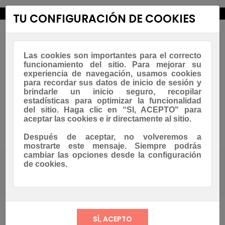
new_releases
TU CONFIGURACIÓN DE COOKIES
Las cookies son importantes para el correcto
funcionamiento del sitio. Para mejorar su
experiencia de navegación, usamos cookies
para recordar sus datos de inicio de sesión y
brindarle un inicio seguro, recopilar
estadísticas para optimizar la funcionalidad
Navegación
☰
del sitio. Haga clic en “SI, ACEPTO" para
0
de
aceptar las cookies e ir directamente al sitio.
palanca
Asesoramiento Whatsapp
Después de aceptar, no volveremos a
mostrarte este mensaje. Siempre podrás
cambiar las opciones desde la configuración
de cookies.
Tienda
ACCESORIOS
COMPLEMENTOS UN SÓLO USO
Vaso Cartón Bebidas Frías