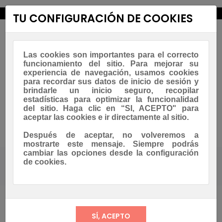
new_releases
TU CONFIGURACIÓN DE COOKIES
Las cookies son importantes para el correcto
funcionamiento del sitio. Para mejorar su
experiencia de navegación, usamos cookies
para recordar sus datos de inicio de sesión y
brindarle un inicio seguro, recopilar
estadísticas para optimizar la funcionalidad
Navegación
☰
del sitio. Haga clic en “SI, ACEPTO" para
0
de
aceptar las cookies e ir directamente al sitio.
palanca
Asesoramiento Whatsapp
Después de aceptar, no volveremos a
mostrarte este mensaje. Siempre podrás
cambiar las opciones desde la configuración
de cookies.
Tienda
CREPS & GOFRES
MAQUINARIA
MAQUINARIA