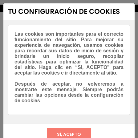
new_releases
TU CONFIGURACIÓN DE COOKIES
Las cookies son importantes para el correcto
funcionamiento del sitio. Para mejorar su
experiencia de navegación, usamos cookies
para recordar sus datos de inicio de sesión y
brindarle un inicio seguro, recopilar
estadísticas para optimizar la funcionalidad
Navegación
☰
del sitio. Haga clic en “SI, ACEPTO" para
0
de
aceptar las cookies e ir directamente al sitio.
palanca
Asesoramiento Whatsapp
Después de aceptar, no volveremos a
mostrarte este mensaje. Siempre podrás
cambiar las opciones desde la configuración
de cookies.
NUEVOS PRODUCTOS