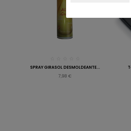
SPRAY GIRASOL DESMOLDEANTE...
T
7,98 €