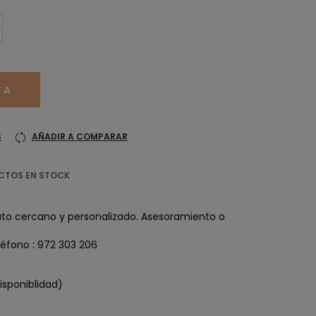
TA
S
AÑADIR A COMPARAR
CTOS EN STOCK
ato cercano y personalizado. Asesoramiento o
éfono : 972 303 206
isponiblidad)