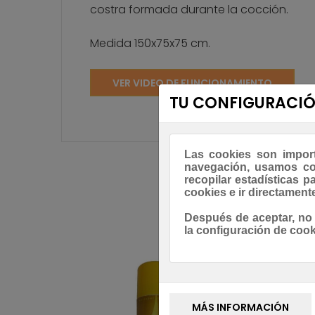
costra formada durante la cocción.
Medida 150x75x75 cm.
VER VIDEO DE FUNCIONAMIENTO
TU CONFIGURACIÓ
Las cookies son import
navegación, usamos coo
recopilar estadísticas p
cookies e ir directamente 
Después de aceptar, no
la configuración de cook