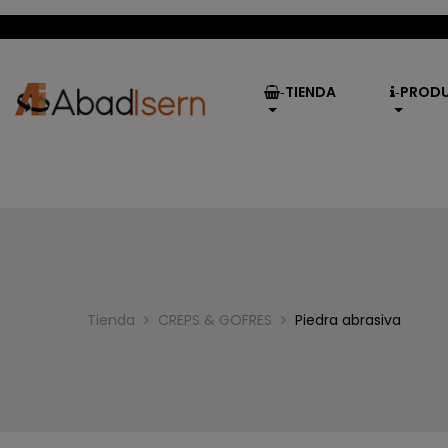
TIENDA
PROD
-
-
Tienda
CREPS & GOFRES
Piedra abrasiva