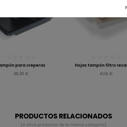
ampón para creperas
Hojas tampón filtro rec
36,30 €
41,14 €
PRODUCTOS RELACIONADOS
(4 otros productos de la misma categoría)