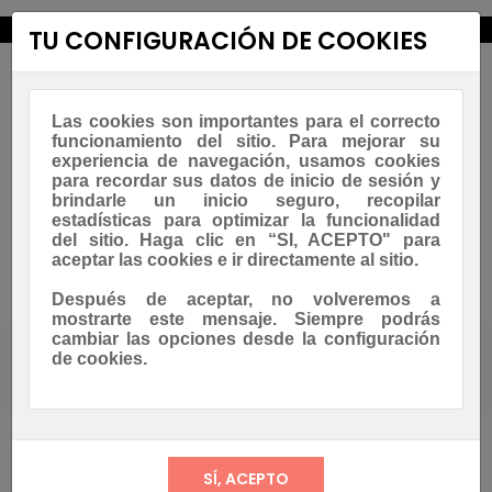
new_releases
TU CONFIGURACIÓN DE COOKIES
Las cookies son importantes para el correcto
funcionamiento del sitio. Para mejorar su
experiencia de navegación, usamos cookies
para recordar sus datos de inicio de sesión y
brindarle un inicio seguro, recopilar
estadísticas para optimizar la funcionalidad
Navegación
☰
del sitio. Haga clic en “SI, ACEPTO" para
0
de
aceptar las cookies e ir directamente al sitio.
palanca
Asesoramiento Whatsapp
Después de aceptar, no volveremos a
mostrarte este mensaje. Siempre podrás
cambiar las opciones desde la configuración
de cookies.
Tienda
CREPS & GOFRES
Tampón para creperas