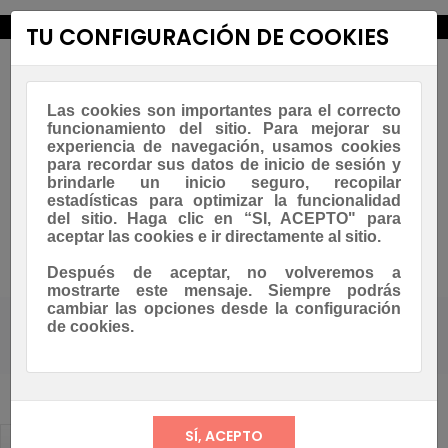
new_releases
TU CONFIGURACIÓN DE COOKIES
Las cookies son importantes para el correcto
funcionamiento del sitio. Para mejorar su
experiencia de navegación, usamos cookies
para recordar sus datos de inicio de sesión y
brindarle un inicio seguro, recopilar
estadísticas para optimizar la funcionalidad
Navegación
☰
del sitio. Haga clic en “SI, ACEPTO" para
0
de
aceptar las cookies e ir directamente al sitio.
palanca
Asesoramiento Whatsapp
Después de aceptar, no volveremos a
mostrarte este mensaje. Siempre podrás
cambiar las opciones desde la configuración
de cookies.
Casa
Blog
Etiqueta de blog: creps