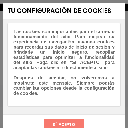
new_releases
TU CONFIGURACIÓN DE COOKIES
Las cookies son importantes para el correcto
funcionamiento del sitio. Para mejorar su
experiencia de navegación, usamos cookies
para recordar sus datos de inicio de sesión y
brindarle un inicio seguro, recopilar
estadísticas para optimizar la funcionalidad
Navegación
☰
del sitio. Haga clic en “SI, ACEPTO" para
0
de
aceptar las cookies e ir directamente al sitio.
palanca
Asesoramiento Whatsapp
Después de aceptar, no volveremos a
mostrarte este mensaje. Siempre podrás
cambiar las opciones desde la configuración
de cookies.
Casa
Blog
11-2019