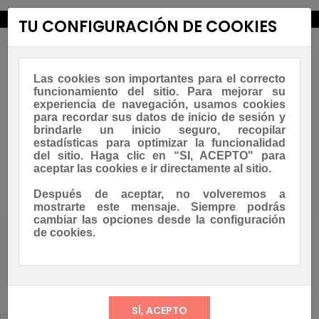
new_releases
TU CONFIGURACIÓN DE COOKIES
Las cookies son importantes para el correcto
funcionamiento del sitio. Para mejorar su
experiencia de navegación, usamos cookies
para recordar sus datos de inicio de sesión y
brindarle un inicio seguro, recopilar
estadísticas para optimizar la funcionalidad
Navegación
☰
del sitio. Haga clic en “SI, ACEPTO" para
0
de
aceptar las cookies e ir directamente al sitio.
palanca
Asesoramiento Whatsapp
Después de aceptar, no volveremos a
mostrarte este mensaje. Siempre podrás
cambiar las opciones desde la configuración
de cookies.
Casa
Blog
Recetas Creps y gofres Gian Carlo
Cómo preparar una crepe fácil y en un momento.